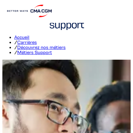
Carrières dans les fonctions
support
Accueil
/
Carrières
/
Découvrez nos métiers
/
Métiers Support