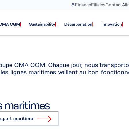
Finance
Filiales
Contact
All
 dans les Lignes
e CMA CGM
Sustainability
Décarbonation
Innovation
 Groupe CMA CGM. Chaque jour, nous transport
les lignes maritimes veillent au bon fonctio
es maritimes
ansport maritime