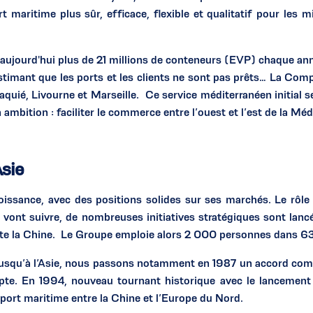
t maritime plus sûr, efficace, flexible et qualitatif pour les m
 aujourd'hui plus de 21 millions de conteneurs (EVP) chaque an
estimant que les ports et les clients ne sont pas prêts… La Co
taquié, Livourne et Marseille. Ce service méditerranéen initial 
n ambition : faciliter le commerce entre l’ouest et l’est de la Mé
Asie
issance, avec des positions solides sur ses marchés. Le rôl
 vont suivre, de nombreuses initiatives stratégiques sont lan
te la Chine. Le Groupe emploie alors 2 000 personnes dans 63 
jusqu’à l’Asie, nous passons notamment en 1987 un accord comm
gypte. En 1994, nouveau tournant historique avec le lancement
nsport maritime entre la Chine et l’Europe du Nord.