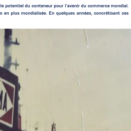
ble potentiel du conteneur pour l’avenir du commerce mondial.
s en plus mondialisée. En quelques années, concrétisant ces