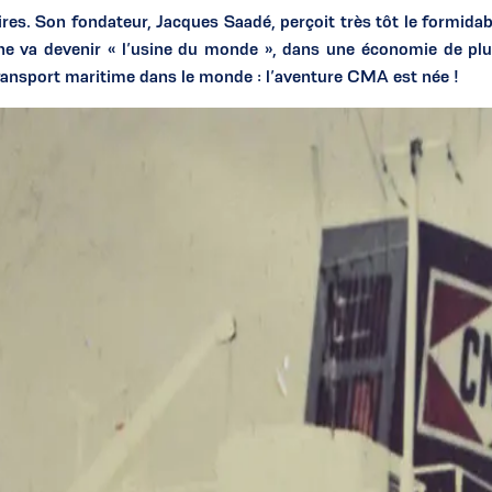
res. Son fondateur, Jacques Saadé, perçoit très tôt le formida
ne va devenir « l’usine du monde », dans une économie de plu
transport maritime dans le monde : l’aventure CMA est née !