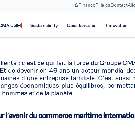
Finance
Filiales
Contact
All
Notre Histoire
e CMA CGM
Sustainability
Décarbonation
Innovation
 clients : c’est ce qui fait la force du Groupe 
. Et de devenir en 46 ans un acteur mondial des
maines d’une entreprise familiale. C’est aussi
changes économiques plus équilibrés, permett
les hommes et de la planète.
r l’avenir du commerce maritime internatio