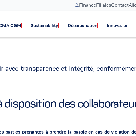
Finance
Filiales
Contact
All
s & Compliance He
e CMA CGM
Sustainability
Décarbonation
Innovation
vec transparence et intégrité, conformémen
e à disposition des collabor
os parties prenantes à prendre la parole en cas de violation 