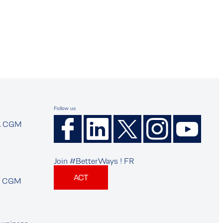
Follow us
A CGM
Join #BetterWays ! FR
ACT
A CGM