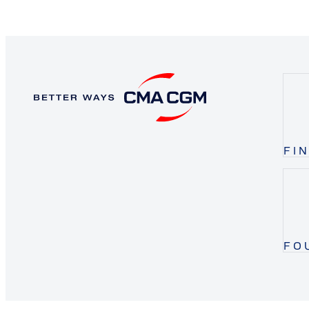
FI
FO