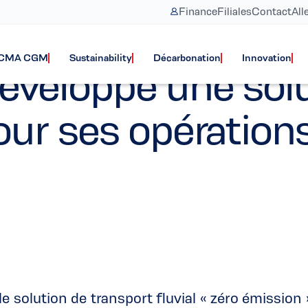
Finance
Filiales
Contact
All
Sustainability
Groupe
e CMA CGM
Sustainability
Décarbonation
Innovation
eloppe une solut
our ses opératio
olution de transport fluvial « zéro émission 