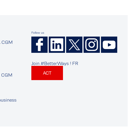
Follow us
A CGM
Join #BetterWays ! FR
ACT
A CGM
business
s